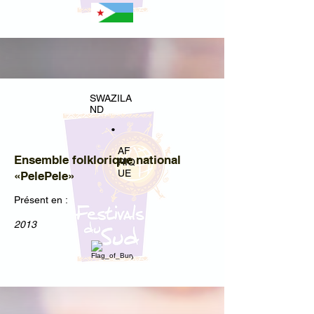
SWAZILA
ND
•
AF
Ensemble folklorique national
RIQ
UE
«PelePele»
Présent en :
2013