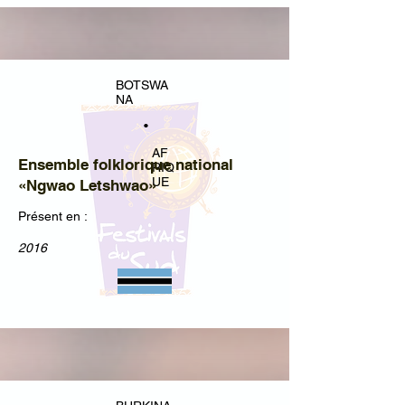
BOTSWA
NA
•
AF
Ensemble folklorique national
RIQ
UE
«Ngwao Letshwao»
Présent en :
2016