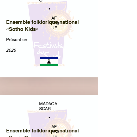
O
•
AF
Ensemble folklorique national
RIQ
UE
«Sotho Kids»
Présent en :
2025
MADAGA
SCAR
•
AF
Ensemble folklorique national
RIQ
UE