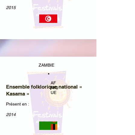
2015
ZAMBIE
•
AF
Ensemble folklorique national «
RIQ
UE
Kasama »
Présent en :
2014