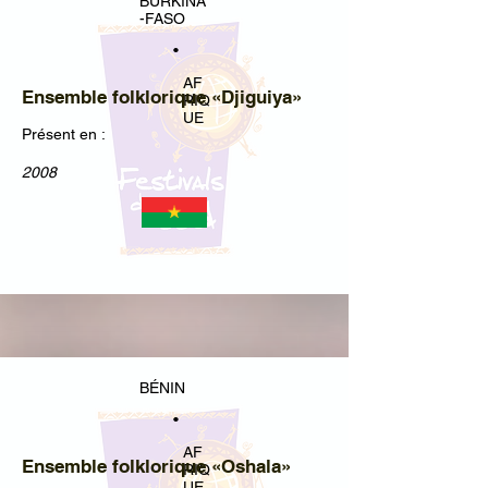
BURKINA
-FASO
•
AF
Ensemble folklorique «Djiguiya»
RIQ
UE
Présent en :
2008
BÉNIN
•
AF
Ensemble folklorique «Oshala»
RIQ
UE