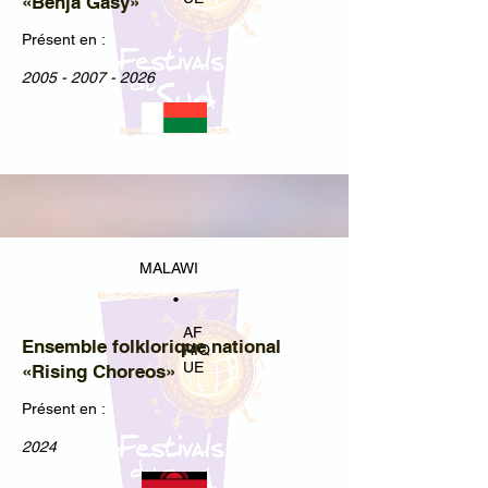
«Benja Gasy»
Présent en :
2005 - 2007 - 2026
MALAWI
•
AF
Ensemble folklorique national
RIQ
UE
«Rising Choreos»
Présent en :
2024