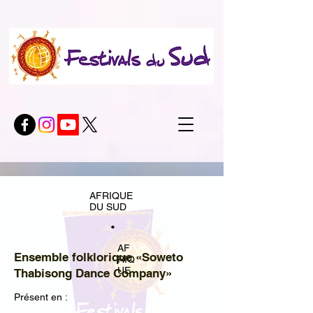
AFRIQUE
DU SUD
•
AF
Ensemble folklorique «Soweto
RIQ
UE
Thabisong Dance Company»
Présent en :