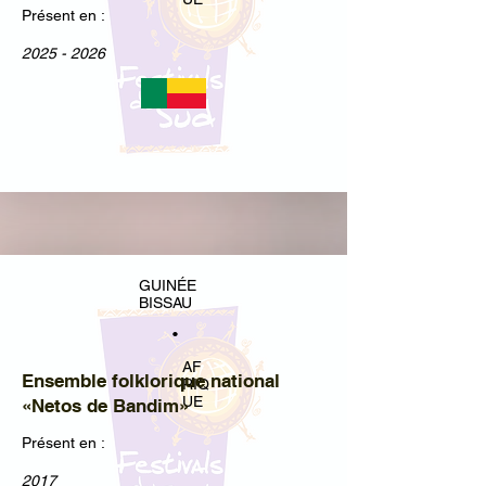
Présent en :
2025 - 2026
GUINÉE
BISSAU
•
AF
Ensemble folklorique national
RIQ
UE
«Netos de Bandim»
Présent en :
2017