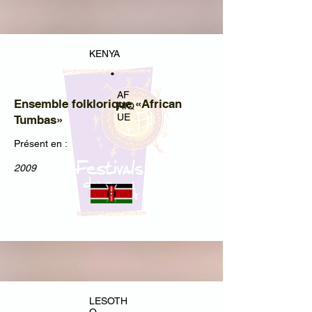
KENYA
•
AF
Ensemble folklorique «African
RIQ
UE
Tumbas»
Présent en :
2009
LESOTH